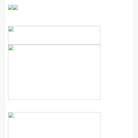
Accessories
Novelty
&
Spec