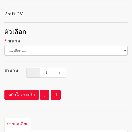
Mini-
250บาท
Tanga
Tanga
ตัวเลือก
ขนาด
Swimwear
G-
String
จำนวน
Pants
Long
หยิบใส่ตระกร้า
Pants
Short
Men's
รายละเอียด
Clothing