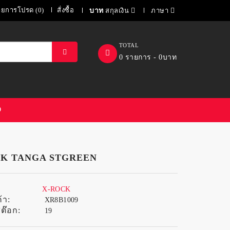
ายการโปรด (0)
สั่งซื้อ
บาท
สกุลเงิน
ภาษา
TOTAL
0 รายการ - 0บาท
D
CK TANGA STGREEN
X-ROCK
้า:
XR8B1009
ต๊อก:
19