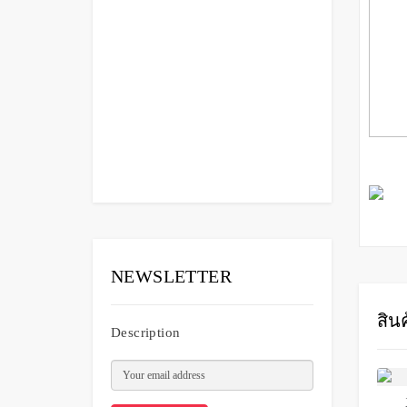
X-Rock Swimw
69
NEWSLETTER
สินค
Description