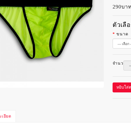
290บา
ตัวเลื
ขนาด
จำนวน
หยิบใส่
ะเอียด