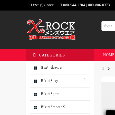
Line: @x-rock
080-944-1704 | 080-806-0373
HOME
CATEGORIES
สินค้าทั้งหมด
BikiniSexy
BikiniSport
BikiniSmoothX