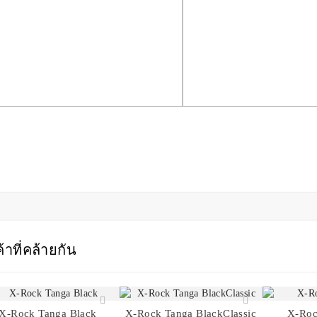
ear BlueGraphic
X-Rock Swimwear BlackGraphic
0บาท
690บาท
้าที่คล้ายกัน
X-Rock Tanga Black
X-Rock Tanga BlackClassic
X-Roc